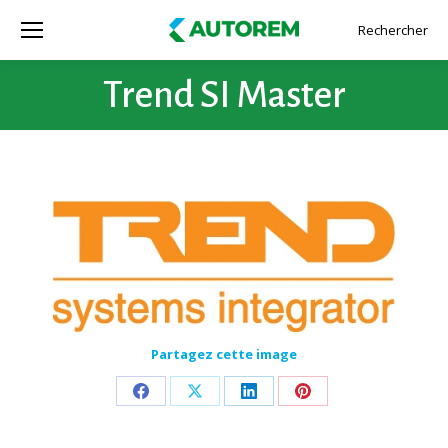
Rechercher
Recherche
:
Trend SI Master
Partagez cette image
Partager
Partager
Partager
Partager
sur
sur
sur
sur