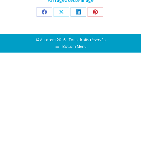
Partagez cette image
Partager
Partager
Partager
Partager
sur
sur
sur
sur
Facebook
X
LinkedIn
Pinterest
© Autorem 2016 - Tous droits réservés
Bottom Menu