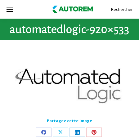
Rechercher
Recherche
:
automatedlogic-920×533
Partagez cette image
Partager
Partager
Partager
Partager