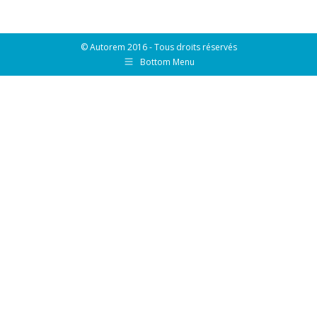
sur
sur
sur
sur
Facebook
X
LinkedIn
Pinterest
© Autorem 2016 - Tous droits réservés
Bottom Menu