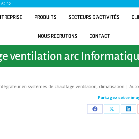
 62 32
NTREPRISE
PRODUITS
SECTEURS D’ACTIVITÉS
CL
NOUS RECRUTONS
CONTACT
e ventilation arc Informatiq
Intégrateur en systèmes de chauffage ventilation, climatisation | Aut
Partagez cette ima
Partager
Partager
Part
sur
sur
sur
Facebook
X
Link