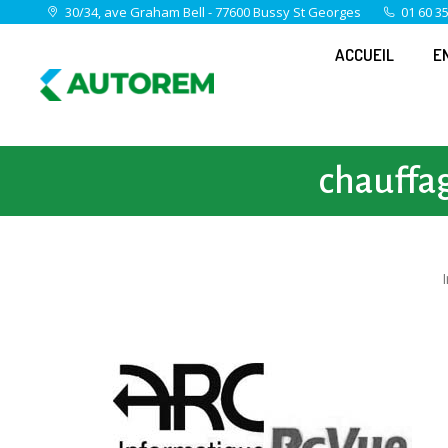
30/34, ave Graham Bell - 77600 Bussy St Georges
01 60 35
ACCUEIL
E
chauffag